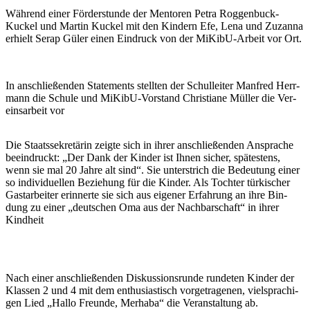
Wäh­rend einer För­der­stun­de der Men­to­ren Petra Rog­gen­buck-
Kuckel und Mar­tin Kuckel mit den Kin­dern Efe, Lena und Zuzan­na
erhielt Serap Güler einen Ein­druck von der MiKibU-Arbeit vor Ort.
In anschlie­ßen­den State­ments stell­ten der Schul­lei­ter Man­fred Herr­
mann die Schu­le und MiKibU-Vor­stand Chris­tia­ne Mül­ler die Ver­
eins­ar­beit vor
Die Staats­se­kre­tä­rin zeig­te sich in ihrer anschlie­ßen­den Anspra­che
beein­druckt: „Der Dank der Kin­der ist Ihnen sicher, spä­tes­tens,
wenn sie mal 20 Jah­re alt sind“. Sie unter­strich die Bedeu­tung einer
so indi­vi­du­el­len Bezie­hung für die Kin­der. Als Toch­ter tür­ki­scher
Gast­ar­bei­ter erin­ner­te sie sich aus eige­ner Erfah­rung an ihre Bin­
dung zu einer „deut­schen Oma aus der Nach­bar­schaft“ in ihrer
Kindheit
Nach einer anschlie­ßen­den Dis­kus­si­ons­run­de run­de­ten Kin­der der
Klas­sen 2 und 4 mit dem enthu­si­as­tisch vor­ge­tra­ge­nen, viel­spra­chi­
gen Lied „Hal­lo Freun­de, Mer­ha­ba“ die Ver­an­stal­tung ab.