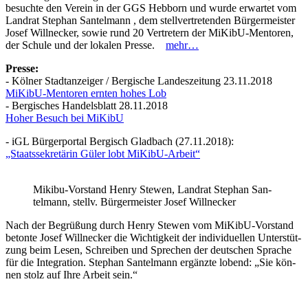
besuch­te den Ver­ein in der GGS Heb­born und wur­de erwar­tet vom
Land­rat Ste­phan San­tel­mann , dem stell­ver­tre­ten­den Bür­ger­meis­ter
Josef Willne­cker, sowie rund 20 Ver­tre­tern der MiKibU-Men­to­ren,
der Schu­le und der loka­len Pres­se.
mehr…
Pres­se:
- Köl­ner Stadt­an­zei­ger / Ber­gi­sche Lan­des­zei­tung 23.11.2018
MiKibU-Men­to­ren ern­ten hohes Lob
- Ber­gi­sches Han­dels­blatt 28.11.2018
Hoher Besuch bei MiKibU
- iGL Bür­ger­por­tal Ber­gisch Glad­bach (27.11.2018):
„Staats­se­kre­tä­rin Güler lobt MiKibU-Arbeit“
Mikibu-Vor­stand Hen­ry Ste­wen, Land­rat Ste­phan San­
tel­mann, stellv. Bür­ger­meis­ter Josef Willnecker
Nach der Begrü­ßung durch Hen­ry Ste­wen vom MiKibU-Vor­stand
beton­te Josef Willne­cker die Wich­tig­keit der indi­vi­du­el­len Unter­stüt­
zung beim Lesen, Schrei­ben und Spre­chen der deut­schen Spra­che
für die Inte­gra­ti­on. Ste­phan San­tel­mann ergänz­te lobend: „Sie kön­
nen stolz auf Ihre Arbeit sein.“