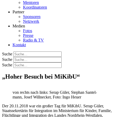
Mentoren
Koordinatoren
Partner
Sponsoren
Netzwerk
Medien
Fotos
Presse
Radio & TV
Kontakt
Suche
Suche
Suche
„Hoher Besuch bei MiKibU“
von rechts nach links: Serap Güler, Ste­phan San­tel­
mann, Josef Willne­cker, Foto: Ingo Heuer
Der 20.11.2018 war ein gro­ßer Tag für MiKibU. Serap Güler,
Staats­se­kre­tä­rin für Inte­gra­ti­on im Minis­te­ri­um für Kin­der, Fami­lie,
Flücht­lin­ge und Inte­gra­ti­on des Lan­des Nord­rhein-West­fa­len,